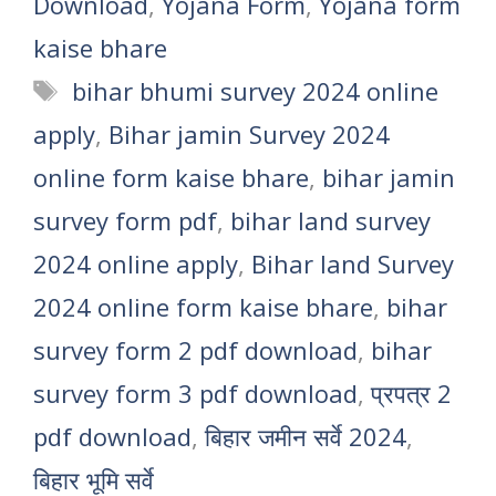
Download
,
Yojana Form
,
Yojana form
kaise bhare
Tags
bihar bhumi survey 2024 online
apply
,
Bihar jamin Survey 2024
online form kaise bhare
,
bihar jamin
survey form pdf
,
bihar land survey
2024 online apply
,
Bihar land Survey
2024 online form kaise bhare
,
bihar
survey form 2 pdf download
,
bihar
survey form 3 pdf download
,
प्रपत्र 2
pdf download
,
बिहार जमीन सर्वे 2024
,
बिहार भूमि सर्वे