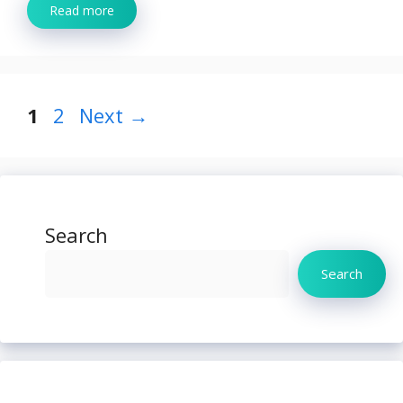
Read more
Page
Page
1
2
Next
→
Search
Search