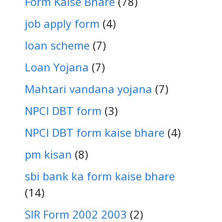
Form Kaise Bhare
(78)
job apply form
(4)
loan scheme
(7)
Loan Yojana
(7)
Mahtari vandana yojana
(7)
NPCI DBT form
(3)
NPCI DBT form kaise bhare
(4)
pm kisan
(8)
sbi bank ka form kaise bhare
(14)
SIR Form 2002 2003
(2)