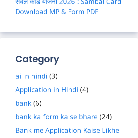
संबल कार्ड योजना 2026 : Sambal Card
Download MP & Form PDF
Category
ai in hindi
(3)
Application in Hindi
(4)
bank
(6)
bank ka form kaise bhare
(24)
Bank me Application Kaise Likhe