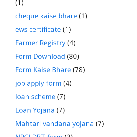
(1)
cheque kaise bhare
(1)
ews certificate
(1)
Farmer Registry
(4)
Form Download
(80)
Form Kaise Bhare
(78)
job apply form
(4)
loan scheme
(7)
Loan Yojana
(7)
Mahtari vandana yojana
(7)
NPCI DBT form
(3)