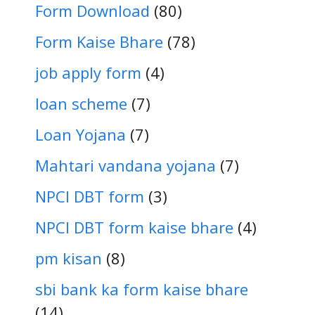
Form Download
(80)
Form Kaise Bhare
(78)
job apply form
(4)
loan scheme
(7)
Loan Yojana
(7)
Mahtari vandana yojana
(7)
NPCI DBT form
(3)
NPCI DBT form kaise bhare
(4)
pm kisan
(8)
sbi bank ka form kaise bhare
(14)