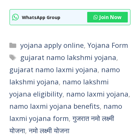
Join Now
WhatsApp Group
Categories
yojana apply online
,
Yojana Form
Tags
gujarat namo lakshmi yojana
,
gujarat namo laxmi yojana
,
namo
lakshmi yojana
,
namo lakshmi
yojana eligibility
,
namo laxmi yojana
,
namo laxmi yojana benefits
,
namo
laxmi yojana form
,
गुजरात नमो लक्ष्मी
योजना
,
नमो लक्ष्मी योजना