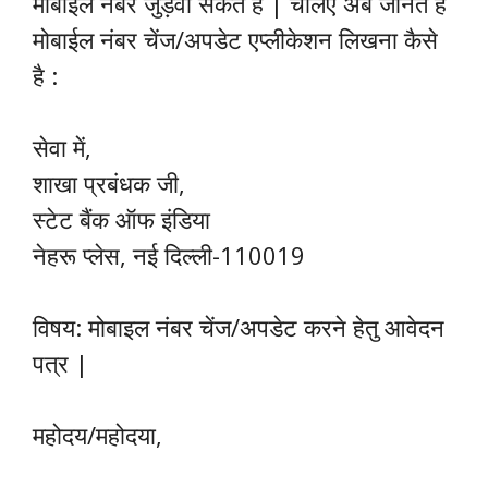
मोबाईल नंबर जुड़वा सकते है | चलिए अब जानते है
मोबाईल नंबर चेंज/अपडेट एप्लीकेशन लिखना कैसे
है :
सेवा में,
शाखा प्रबंधक जी,
स्टेट बैंक ऑफ इंडिया
नेहरू प्लेस, नई दिल्ली-110019
विषय: मोबाइल नंबर चेंज/अपडेट करने हेतु आवेदन
पत्र |
महोदय/महोदया,