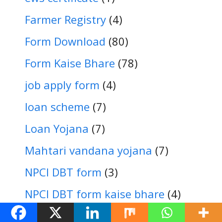
Farmer Registry
(4)
Form Download
(80)
Form Kaise Bhare
(78)
job apply form
(4)
loan scheme
(7)
Loan Yojana
(7)
Mahtari vandana yojana
(7)
NPCI DBT form
(3)
NPCI DBT form kaise bhare
(4)
pm kisan
(8)