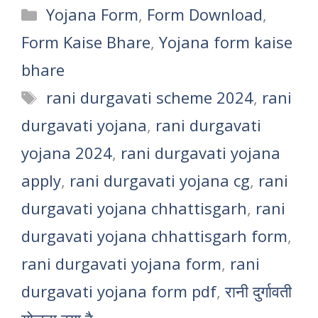
Categories
Yojana Form
,
Form Download
,
Form Kaise Bhare
,
Yojana form kaise
bhare
Tags
rani durgavati scheme 2024
,
rani
durgavati yojana
,
rani durgavati
yojana 2024
,
rani durgavati yojana
apply
,
rani durgavati yojana cg
,
rani
durgavati yojana chhattisgarh
,
rani
durgavati yojana chhattisgarh form
,
rani durgavati yojana form
,
rani
durgavati yojana form pdf
,
रानी दुर्गावती