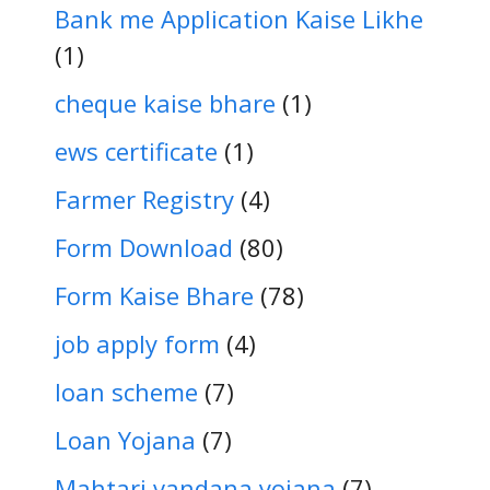
Bank me Application Kaise Likhe
(1)
cheque kaise bhare
(1)
ews certificate
(1)
Farmer Registry
(4)
Form Download
(80)
Form Kaise Bhare
(78)
job apply form
(4)
loan scheme
(7)
Loan Yojana
(7)
Mahtari vandana yojana
(7)