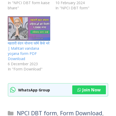
In "NPCI DBT form kaise
10 February 2024
bhare"
In "NPCI DBT form"
महतारी वंदन योजना फॉर्म कैसे भरे
| Mahtari vandana
yojana form PDF
Download
6 December 2023
In "Form Download"
Join Now
WhatsApp Group
Categories
NPCI DBT form
,
Form Download
,