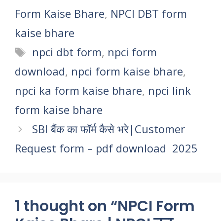
Form Kaise Bhare
,
NPCI DBT form
kaise bhare
Tags
npci dbt form
,
npci form
download
,
npci form kaise bhare
,
npci ka form kaise bhare
,
npci link
form kaise bhare
SBI बैंक का फॉर्म कैसे भरे|Customer
Request form – pdf download 2025
1 thought on “NPCI Form