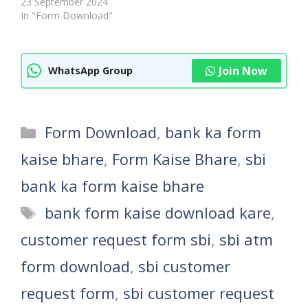
23 September 2024
In "Form Download"
Join Now
WhatsApp Group
Categories
Form Download
,
bank ka form
kaise bhare
,
Form Kaise Bhare
,
sbi
bank ka form kaise bhare
Tags
bank form kaise download kare
,
customer request form sbi
,
sbi atm
form download
,
sbi customer
request form
,
sbi customer request