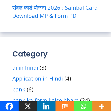
संबल कार्ड योजना 2026 : Sambal Card
Download MP & Form PDF
Category
ai in hindi
(3)
Application in Hindi
(4)
bank
(6)
bank ka form kaise bhare
(24)
Bank me Application Kaise Likhe