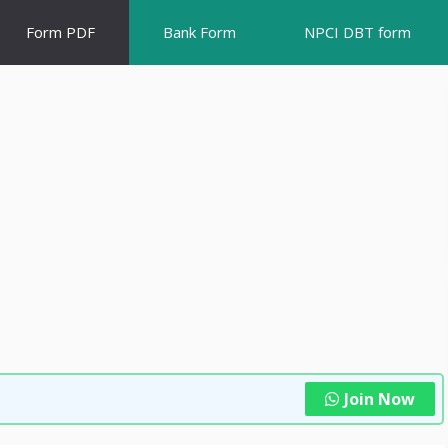
Form PDF
Bank Form
NPCI DBT form
Join Now