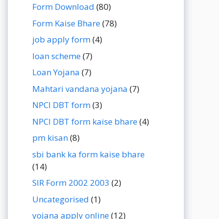
Form Download
(80)
Form Kaise Bhare
(78)
job apply form
(4)
loan scheme
(7)
Loan Yojana
(7)
Mahtari vandana yojana
(7)
NPCI DBT form
(3)
NPCI DBT form kaise bhare
(4)
pm kisan
(8)
sbi bank ka form kaise bhare
(14)
SIR Form 2002 2003
(2)
Uncategorised
(1)
yojana apply online
(12)