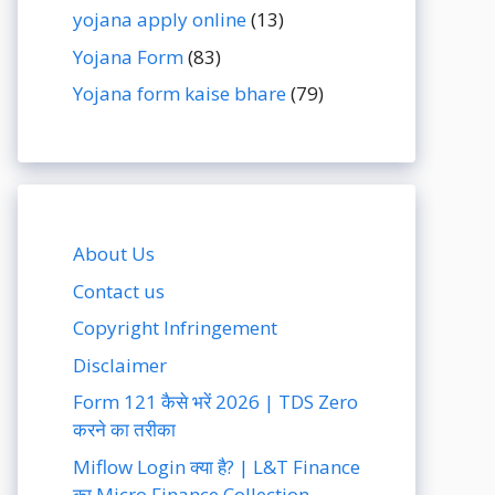
yojana apply online
(13)
Yojana Form
(83)
Yojana form kaise bhare
(79)
About Us
Contact us
Copyright Infringement
Disclaimer
Form 121 कैसे भरें 2026 | TDS Zero
करने का तरीका
Miflow Login क्या है? | L&T Finance
का Micro Finance Collection