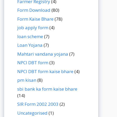
Farmer Registry
(4)
Form Download
(80)
Form Kaise Bhare
(78)
job apply form
(4)
loan scheme
(7)
Loan Yojana
(7)
Mahtari vandana yojana
(7)
NPCI DBT form
(3)
NPCI DBT form kaise bhare
(4)
pm kisan
(8)
sbi bank ka form kaise bhare
(14)
SIR Form 2002 2003
(2)
Uncategorised
(1)