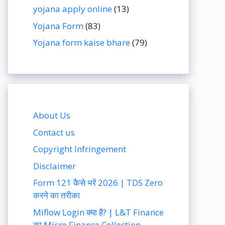
yojana apply online
(13)
Yojana Form
(83)
Yojana form kaise bhare
(79)
About Us
Contact us
Copyright Infringement
Disclaimer
Form 121 कैसे भरें 2026 | TDS Zero
करने का तरीका
Miflow Login क्या है? | L&T Finance
का Micro Finance Collection