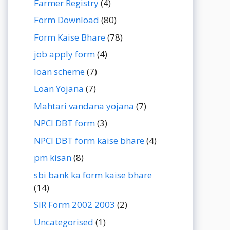
Farmer Registry
(4)
Form Download
(80)
Form Kaise Bhare
(78)
job apply form
(4)
loan scheme
(7)
Loan Yojana
(7)
Mahtari vandana yojana
(7)
NPCI DBT form
(3)
NPCI DBT form kaise bhare
(4)
pm kisan
(8)
sbi bank ka form kaise bhare
(14)
SIR Form 2002 2003
(2)
Uncategorised
(1)