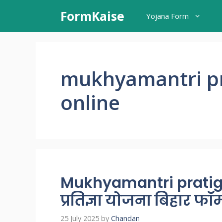
Skip
FormKaise
Yojana Form
to
content
mukhyamantri pr
online
Mukhyamantri pratigya
प्रतिज्ञा योजना बिहार फॉ
25 July 2025
by
Chandan