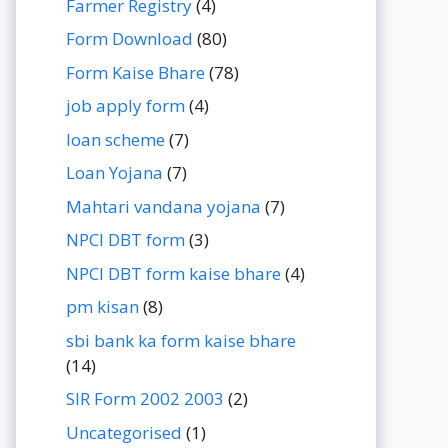
Farmer Registry
(4)
Form Download
(80)
Form Kaise Bhare
(78)
job apply form
(4)
loan scheme
(7)
Loan Yojana
(7)
Mahtari vandana yojana
(7)
NPCI DBT form
(3)
NPCI DBT form kaise bhare
(4)
pm kisan
(8)
sbi bank ka form kaise bhare
(14)
SIR Form 2002 2003
(2)
Uncategorised
(1)