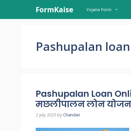
Skip
FormKaise
Yojana Form
to
content
Pashupalan loan 
Pashupalan Loan Onli
मछलीपालन लोन योजना
2 July 2025
by
Chandan