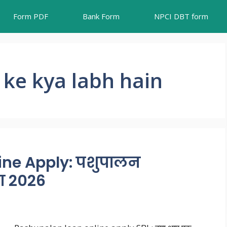
Form PDF
Bank Form
NPCI DBT form
ke kya labh hain
ne Apply: पशुपालन
 2026