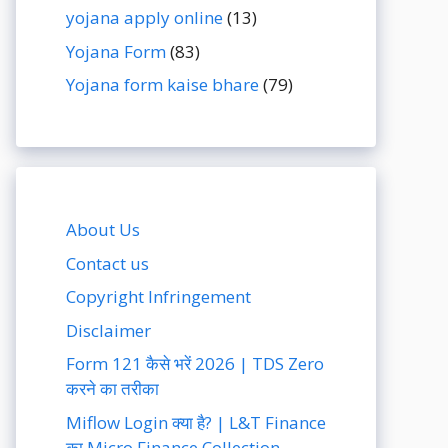
yojana apply online
(13)
Yojana Form
(83)
Yojana form kaise bhare
(79)
About Us
Contact us
Copyright Infringement
Disclaimer
Form 121 कैसे भरें 2026 | TDS Zero
करने का तरीका
Miflow Login क्या है? | L&T Finance
का Micro Finance Collection