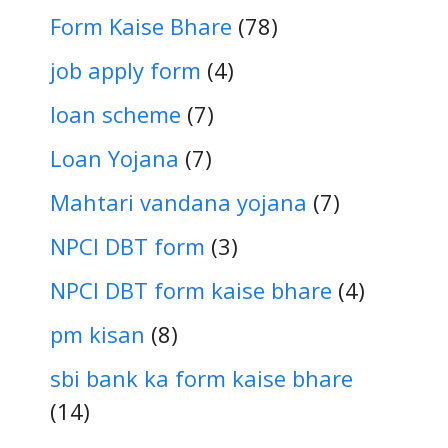
Form Kaise Bhare
(78)
job apply form
(4)
loan scheme
(7)
Loan Yojana
(7)
Mahtari vandana yojana
(7)
NPCI DBT form
(3)
NPCI DBT form kaise bhare
(4)
pm kisan
(8)
sbi bank ka form kaise bhare
(14)