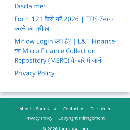
Disclaimer
Form 121 कैसे भरें 2026 | TDS Zero
करने का तरीका
Miflow Login क्या है? | L&T Finance
का Micro Finance Collection
Repository (MERC) के बारे में जानें
Privacy Policy
About – FormKaise
Contact us
Disclaimer
Privacy Policy
Copyright Infringement
© 2026
formkaise.com