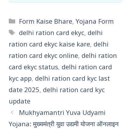
Categories
Form Kaise Bhare
,
Yojana Form
Tags
delhi ration card ekyc
,
delhi
ration card ekyc kaise kare
,
delhi
ration card ekyc online
,
delhi ration
card ekyc status
,
delhi ration card
kyc app
,
delhi ration card kyc last
date 2025
,
delhi ration card kyc
update
Mukhyamantri Yuva Udyami
Yojana: मुख्यमंत्री युवा उद्यमी योजना ऑनलाइन