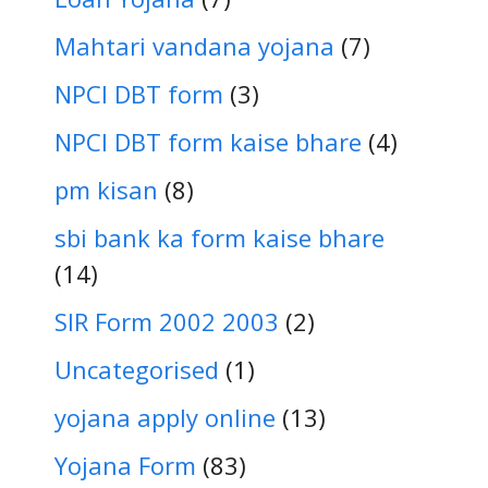
Mahtari vandana yojana
(7)
NPCI DBT form
(3)
NPCI DBT form kaise bhare
(4)
pm kisan
(8)
sbi bank ka form kaise bhare
(14)
SIR Form 2002 2003
(2)
Uncategorised
(1)
yojana apply online
(13)
Yojana Form
(83)