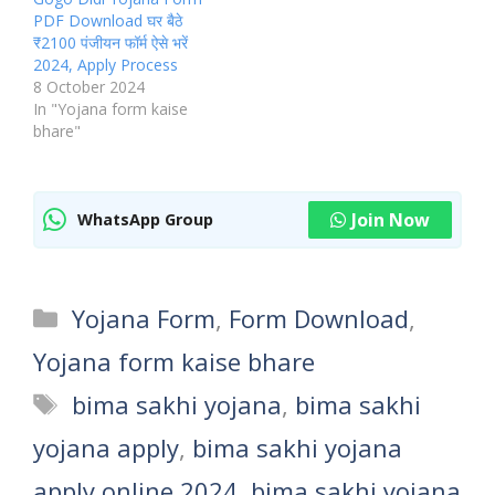
PDF Download घर बैठे
₹2100 पंजीयन फॉर्म ऐसे भरें
2024, Apply Process
8 October 2024
In "Yojana form kaise
bhare"
Join Now
WhatsApp Group
Categories
Yojana Form
,
Form Download
,
Yojana form kaise bhare
Tags
bima sakhi yojana
,
bima sakhi
yojana apply
,
bima sakhi yojana
apply online 2024
,
bima sakhi yojana