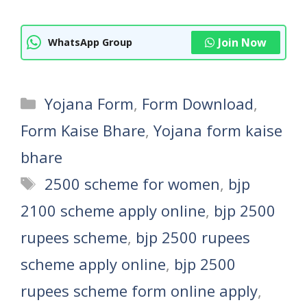
Join Now
WhatsApp Group
Categories
Yojana Form
,
Form Download
,
Form Kaise Bhare
,
Yojana form kaise
bhare
Tags
2500 scheme for women
,
bjp
2100 scheme apply online
,
bjp 2500
rupees scheme
,
bjp 2500 rupees
scheme apply online
,
bjp 2500
rupees scheme form online apply
,