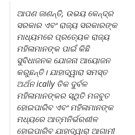
ଆପଣ ଜାଣନ୍ତି, ଉଭୟ କେନ୍ଦ୍ର
ସରକାର ଏବଂ ରାଜ୍ୟ ସରକାରଙ୍କ
ମାଧ୍ୟମରେ ପ୍ରତ୍ୟେକ ରାଜ୍ୟ
ମହିଳାମାନଙ୍କ ପାଇଁ କିଛି
ସୁବିଧାଜନକ ଯୋଜନା ଆୟୋଜନ
କରୁଛନ୍ତି। ଯାହାଦ୍ୱାରା ସମସ୍ତ
ଅର୍ଥନ ically ତିକ ଦୁର୍ବଳ
ମହିଳାମାନଙ୍କର ସ୍ଥିତି ମଜବୁତ
ହୋଇପାରିବ ଏବଂ ମହିଳାମାନଙ୍କ
ମଧ୍ୟରେ ଆତ୍ମନିର୍ଭରଶୀଳ
ହୋଇପାରିବ ଯାହାଦ୍ୱାରା ଆଗାମୀ