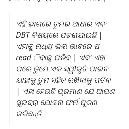
ଏହି ଭାଗରେ ତୁମର ଆଧାର ଏବଂ
DBT ବିଷୟରେ ପଚରାଯାଇଛି |
ଏହାକୁ ମଧ୍ୟ ଭଲ ଭାବରେ ପ
read ିବାକୁ ପଡିବ | ଏବଂ ଏହା
ପରେ ତୁମେ ଏକ ସ୍ୱୀକୃତି ପାଇବ
ଯାହାକୁ ତୁମ ସହିତ ରଖିବାକୁ ପଡିବ
| ଏହା ହେଉଛି ପ୍ରମାଣ ଯେ ଆପଣ
ସୁଭଦ୍ରା ଯୋଜନା ଫର୍ମ ପୂରଣ
କରିଛନ୍ତି |