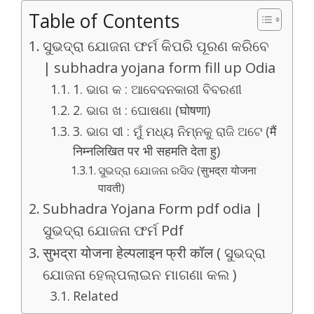
Table of Contents
ସୁଭଦ୍ରା ଯୋଜନା ଫର୍ମ କିପରି ପୂରଣ କରିବେ
| subhadra yojana form fill up Odia
1. ଭାଗ କ : ଆବେଦନକାରୀ ବିବରଣୀ
2. ଭାଗ ଖ : ଘୋଷଣା (घोषणा)
3. ଭାଗ ସୀ : ମୁଁ ମଧ୍ୟ ନିମ୍ନକୁ ରାଜି ଅଟେ (मैं
निम्नलिखित पर भी सहमति देता हु)
ସୁଭଦ୍ରା ଯୋଜନା ରସିଦ (सुभद्रा योजना
पावती)
Subhadra Yojana Form pdf odia |
ସୁଭଦ୍ରା ଯୋଜନା ଫର୍ମ Pdf
सुभद्रा योजना हेल्पलाइन फ्री कॉल ( ସୁଭଦ୍ରା
ଯୋଜନା ହେଲ୍ପଲାଇନ ମାଗଣା କଲ )
Related