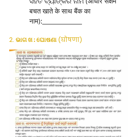
ସହିତ ବ୍ୟାଙ୍କର ନାମ (आधार सक्षम
बचत खाते के साथ बैंक का
नाम):_____________
2.
ଭାଗ ଖ : ଘୋଷଣା
(घोषणा)