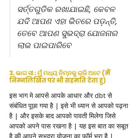
ସର୍ତ୍ତଗୁଡିକ ରଖାଯାଇଛି, କେବଳ
ଯଦି ଆପଣ ଏହା ଭିତରେ ପଡ଼ନ୍ତି,
ତେବେ ଆପଣ ସୁଭଦ୍ରା ଯୋଜନାର
ଲାଭ ପାଇପାରିବେ
3. ଭାଗ ସୀ : ମୁଁ ମଧ୍ୟ ନିମ୍ନକୁ ରାଜି ଅଟେ (मैं
निम्नलिखित पर भी सहमति देता हु)
इस भाग मे आपसे आपके आधार और dbt से
संबंधित पूछा गया है | इसे भी ध्यान से आपको पढ़ना
है | और इसके बाद आपको पावती मिलेगा जिसे
आपको अपने पास रखना है | यह इस बात का सबूत
है की आपने सुभद्रा योजना का फॉर्म भरा है |