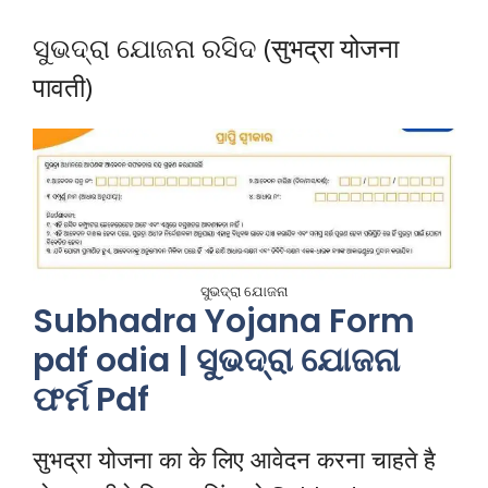
ସୁଭଦ୍ରା ଯୋଜନା ରସିଦ (सुभद्रा योजना
पावती)
ସୁଭଦ୍ରା ଯୋଜନା
Subhadra Yojana Form
pdf odia | ସୁଭଦ୍ରା ଯୋଜନା
ଫର୍ମ Pdf
सुभद्रा योजना का के लिए आवेदन करना चाहते है