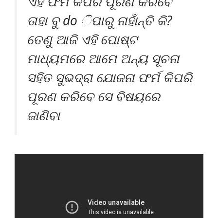
ଏହି ଫର୍ମ କିପରି ପୂରଣ କରିବେ
ତାହା ବୁ do ିପାରୁ ନାହାଁନ୍ତି କି?
ତେଣୁ ଆଜି ଏହି ପୋଷ୍ଟ
ମାଧ୍ୟମରେ ଆମେ ଅନ୍ୟ ସୂଚନା
ସହିତ ସୁଭଦ୍ରା ଯୋଜନା ଫର୍ମ କିପରି
ପୂରଣ କରିବେ ସେ ବିଷୟରେ
ଜାଣିବା