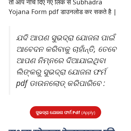
तो आप नीचे दिए गए लिंक से Subhadra
Yojana Form pdf डाउनलोड कर सकते है |
ଯଦି ଆପଣ ସୁଭଦ୍ରା ଯୋଜନା ପାଇଁ
ଆବେଦନ କରିବାକୁ ଚାହାଁନ୍ତି, ତେବେ
ଆପଣ ନିମ୍ନରେ ଦିଆଯାଇଥିବା
ଲିଙ୍କରୁ ସୁଭଦ୍ରା ଯୋଜନା ଫର୍ମ
pdf ଡାଉନଲୋଡ୍ କରିପାରିବେ :
ସୁଭଦ୍ରା ଯୋଜନା ଫର୍ମ Pdf
(Apply)