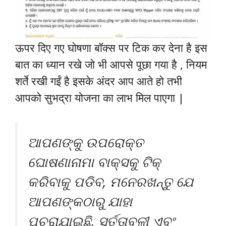
ऊपर दिए गए घोषणा बॉक्स पर टिक कर देना है इस
बात का ध्यान रखे जो भी आपसे पूछा गया है , नियम
शर्ते रखी गईं है इसके अंदर आप आते हो तभी
आपको सुभद्रा योजना का लाभ मिल पाएगा |
ଆପଣଙ୍କୁ ଉପରୋକ୍ତ
ଘୋଷଣାନାମା ବାକ୍ସକୁ ଟିକ୍
କରିବାକୁ ପଡିବ, ମନେରଖନ୍ତୁ ଯେ
ଆପଣଙ୍କଠାରୁ ଯାହା
ପଚରାଯାଇଛି, ସର୍ତ୍ତାବଳୀ ଏବଂ