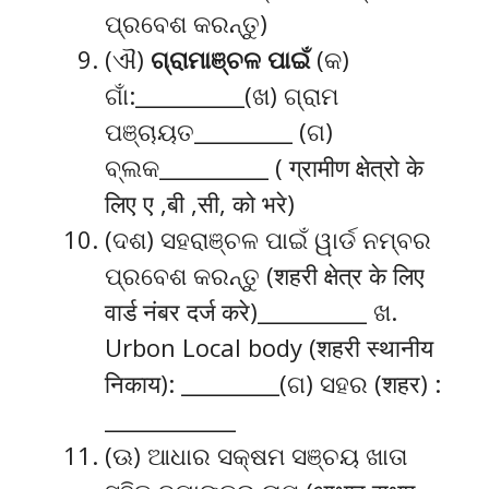
ପ୍ରବେଶ କରନ୍ତୁ)
(ଐ)
ଗ୍ରାମାଞ୍ଚଳ ପାଇଁ
(କ)
ଗାଁ:__________(ଖ) ଗ୍ରାମ
ପଞ୍ଚାୟତ_________ (ଗ)
ବ୍ଲକ__________ ( ग्रामीण क्षेत्रो के
लिए ए ,बी ,सी, को भरे)
(ଦଶ) ସହରାଞ୍ଚଳ ପାଇଁ ୱାର୍ଡ ନମ୍ବର
ପ୍ରବେଶ କରନ୍ତୁ (शहरी क्षेत्र के लिए
वार्ड नंबर दर्ज करे)__________ ଖ.
Urbon Local body (शहरी स्थानीय
निकाय): _________(ଗ) ସହର (शहर) :
____________
(ଊ) ଆଧାର ସକ୍ଷମ ସଞ୍ଚୟ ଖାତା