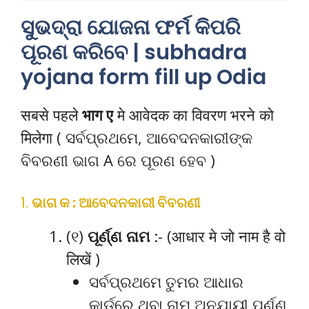
ସୁଭଦ୍ରା ଯୋଜନା ଫର୍ମ କିପରି
ପୂରଣ କରିବେ | subhadra
yojana form fill up Odia
सबसे पहले
भाग ए
मे आवेदक का विवरण भरने को
मिलेगा ( ସର୍ବପ୍ରଥମେ, ଆବେଦନକାରୀଙ୍କ
ବିବରଣୀ ଭାଗ A ରେ ପୂରଣ ହେବ )
1.
ଭାଗ କ : ଆବେଦନକାରୀ ବିବରଣୀ
(୧)
ପୂର୍ଣ୍ଣ ନାମ
:- (आधार मे जो नाम है वो
लिखें )
ସର୍ବପ୍ରଥମେ ତୁମର ଆଧାର
କାର୍ଡରେ ଥିବା ନାମ ଅନୁଯାୟୀ ପୂର୍ଣ୍ଣ