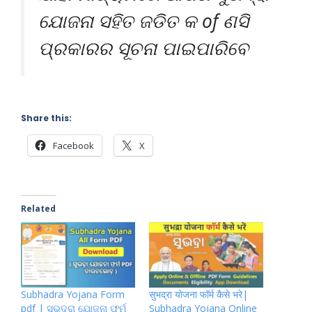
ଯୋଜନା ସହିତ ଜଡିତ କ of ଣସି
ପ୍ରକାରର ସୂଚନା ପାଇପାରିବେ
Share this:
Facebook
X
Related
Subhadra Yojana Form
सुभद्रा योजना फॉर्म कैसे भरे|
pdf | ସୁଭଦ୍ରା ଯୋଜନା ଫର୍ମ
Subhadra Yojana Online