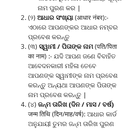
ନାମ ପୁରଣ କର |
(୨)
ଆଧାର ସଂଖ୍ୟା
(आधार नंबर):-
ଏଠାରେ ଆପଣଙ୍କର ଆଧାର ନମ୍ବର
ପ୍ରବେଶ କରନ୍ତୁ
(୩)
ସ୍ୱାମୀ / ପିତାଙ୍କ ନାମ
(पति/पिता
का नाम) :- ଯଦି ଆପଣ ଜଣେ ବିବାହିତ
ଆବେଦନକାରୀ ମହିଳା ତେବେ
ଆପଣଙ୍କ ସ୍ୱାମୀଙ୍କ ନାମ ପ୍ରବେଶ
କରନ୍ତୁ ଅନ୍ୟଥା ଆପଣଙ୍କ ପିତାଙ୍କ
ନାମ ପ୍ରବେଶ କରନ୍ତୁ |
(୪)
ଜନ୍ମ ତାରିଖ (ଦିନ / ମାସ / ବର୍ଷ)
जन्म तिथि (दिन/माह/वर्ष): ଆଧାର କାର୍ଡ
ଅନୁଯାୟୀ ତୁମର ଜନ୍ମ ତାରିଖ ପୁରଣ