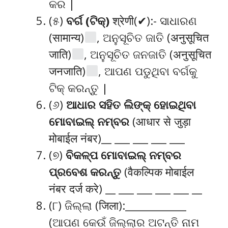
କର |
(୫)
ବର୍ଗ (ଟିକ୍)
श्रेणी(✔):- ସାଧାରଣ
(सामान्य)
, ଅନୁସୂଚିତ ଜାତି (अनुसूचित
जाति)
, ଅନୁସୂଚିତ ଜନଜାତି (अनुसूचित
जनजाति)
, ଆପଣ ପଡୁଥିବା ବର୍ଗକୁ
ଟିକ୍ କରନ୍ତୁ |
(୬)
ଆଧାର ସହିତ ଲିଙ୍କ୍ ହୋଇଥିବା
ମୋବାଇଲ୍ ନମ୍ବର
(आधार से जुड़ा
मोबाईल नंबर)__ ___ ___ ___ ___
(୭)
ବିକଳ୍ପ ମୋବାଇଲ୍ ନମ୍ବର
ପ୍ରବେଶ କରନ୍ତୁ
(वैकल्पिक मोबाईल
नंबर दर्ज करे) __ ___ ___ ___ ___ __
(୮) ଜିଲ୍ଲା (जिला):____________
(ଆପଣ କେଉଁ ଜିଲ୍ଲାର ଅଟନ୍ତି ନାମ