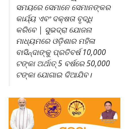
ସମୟରେ ସେମାନେ ସେମାନଙ୍କର
କାର୍ଯ୍ୟ ଏବଂ ଦକ୍ଷତା ବୃଦ୍ଧି
କରିବେ | ସୁଭଦ୍ରା ଯୋଜନା
ମାଧ୍ୟମରେ ଓଡ଼ିଶାର ମହିଳା
ବାସିନ୍ଦାଙ୍କୁ ପ୍ରତିବର୍ଷ 10,000
ଟଙ୍କା ଅର୍ଥାତ୍ 5 ବର୍ଷରେ 50,000
ଟଙ୍କା ଯୋଗାଇ ଦିଆଯିବ।