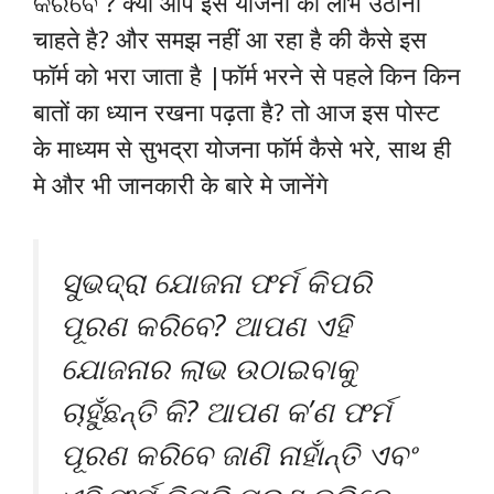
କରିବେ ? क्या आप इस योजना का लाभ उठाना
चाहते है? और समझ नहीं आ रहा है की कैसे इस
फॉर्म को भरा जाता है |फॉर्म भरने से पहले किन किन
बातों का ध्यान रखना पढ़ता है? तो आज इस पोस्ट
के माध्यम से सुभद्रा योजना फॉर्म कैसे भरे, साथ ही
मे और भी जानकारी के बारे मे जानेंगे
ସୁଭଦ୍ରା ଯୋଜନା ଫର୍ମ କିପରି
ପୂରଣ କରିବେ? ଆପଣ ଏହି
ଯୋଜନାର ଲାଭ ଉଠାଇବାକୁ
ଚାହୁଁଛନ୍ତି କି? ଆପଣ କ’ଣ ଫର୍ମ
ପୂରଣ କରିବେ ଜାଣି ନାହାଁନ୍ତି ଏବଂ